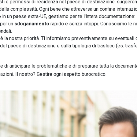
sti e permessi di residenza nel paese di destinazione, suggerendot
della complessità. Ogni bene che attraversa un confine internazio
 o in un paese extra-UE, gestiamo per te l'intera documentazione: in
à per un
sdoganamento
rapido e senza intoppi. Conosciamo le no
ndali.
 è la nostra priorità. Ti informiamo preventivamente su eventuali 
 del paese di destinazione e sulla tipologia di trasloco (es. tra
e di anticipare le problematiche e di preparare tutta la docume
azioni. Il nostro? Gestire ogni aspetto burocratico.