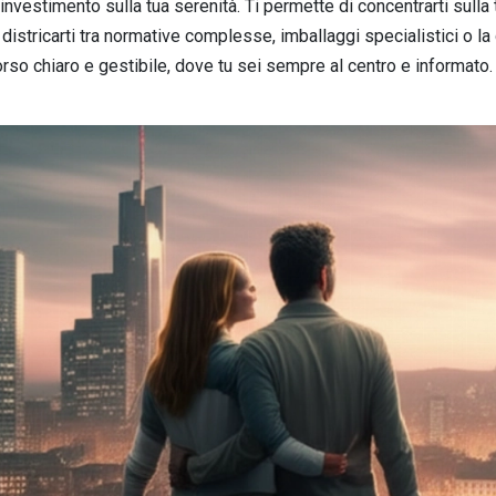
investimento sulla tua serenità. Ti permette di concentrarti sulla
districarti tra normative complesse, imballaggi specialistici o la
so chiaro e gestibile, dove tu sei sempre al centro e informato.